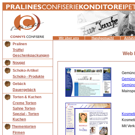
Wir über uns
Handgemacht
Anfahr
Pralinen
Trüffel
Web 
Geschenkpackungen
Nougat
Schoko-Artikel
Gemün
Schoko - Produkte
Gemünde
Gebäck
Gemünd
Dauergebäck
Mainspe
Torten & Kuchen
Creme Torten
Sahne Torten
Spezial - Torten
Kosmet
Kuchen
Kosmeti
Mit Verk
Thementorten
Firmen