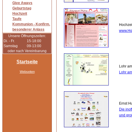
Give Aways
Geburtstag
Hochzeit
Taufe
Kommunion - Konfirm.
Hochzei
besonderer Anlass
www.Hoc
Unsere Öffnungszeiten:
Di. - Fr.
15-18:00
Samstag
09-13:00
oder nach Vereinbarung
Startseite
Lohr am
Webseiten
Lohr am
Ernst H
Die inof
und gro