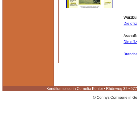
Würzbu
Die off
Aschaff
Die off
Branch
Konditormeisterin Cornelia Köhler • Rhönweg 32 • 9
© Connys Confiserie in 