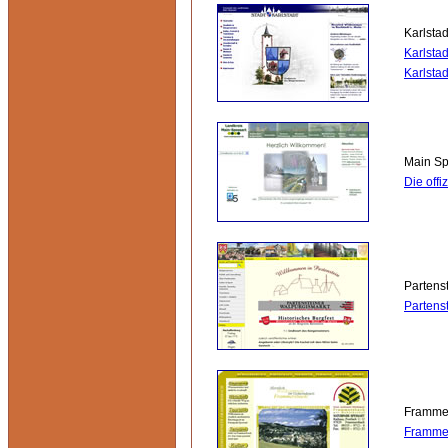
Karlstad
Karlsta
Karlstad
Main S
Die off
Partens
Partenst
Framme
Frammer