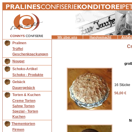
Wir über uns
Handgemacht
Anfahr
Pralinen
Cr
Trüffel
Geschenkpackungen
Nougat
groß
Schoko-Artikel
Schoko - Produkte
Gebäck
16 Stücke
Dauergebäck
56,00 €
Torten & Kuchen
Creme Torten
Sahne Torten
Spezial - Torten
Kuchen
N
Thementorten
Firmen