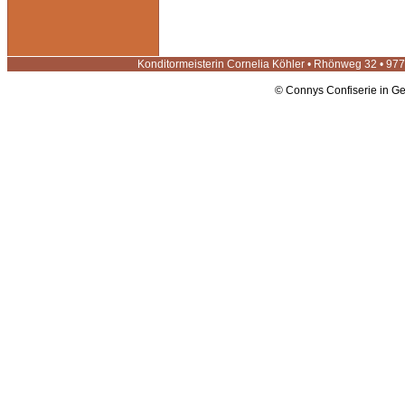
Konditormeisterin Cornelia Köhler • Rhönweg 32 • 9
© Connys Confiserie in 