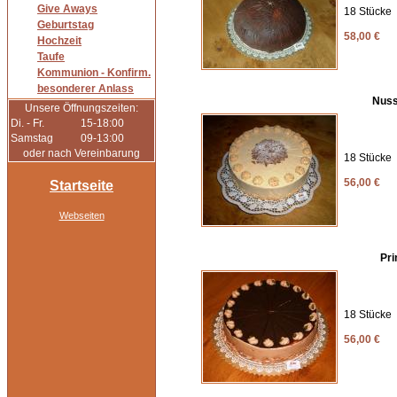
Give Aways
18 Stücke
Geburtstag
58,00 €
Hochzeit
Taufe
Kommunion - Konfirm.
besonderer Anlass
Nuss 
Unsere Öffnungszeiten:
Di. - Fr.
15-18:00
Samstag
09-13:00
oder nach Vereinbarung
18 Stücke
56,00 €
Startseite
Webseiten
Pri
18 Stücke
56,00 €